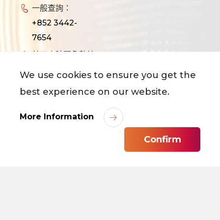
一般查詢：
+852 3442-
7654
廿四小時緊急熱線：
+852 3442-
We use cookies to ensure you get the
8888
best experience on our website.
地圖及路線
More Information
聯絡我們
實用聯絡資料
無障礙網頁
私隱政策
Confirm
版權
免責聲明
校徽/名稱政策
年度校曆
徵招人才