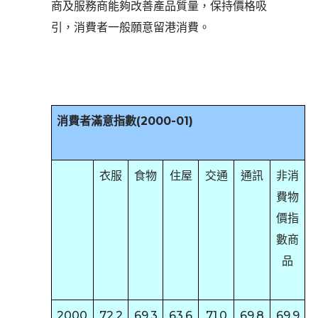
商及服務商能夠改善產品質量，保持價格吸
引，消費者一般願意留港消費。
消費者滿意指數
(2000-01)
衣服
食物
住屋
交通
通訊
非消
費物
價指
數商
品
2000
72.2
69.3
63.6
71.0
69.8
69.9