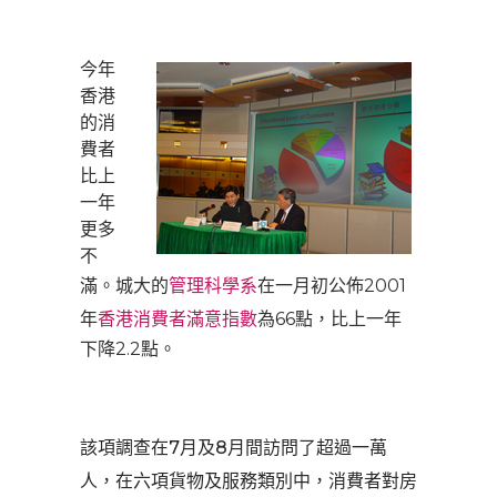
今年
香港
的消
費者
比上
一年
更多
不
滿。城大的
管理科學系
在一月初公佈2001
年
香港消費者滿意指數
為66點，比上一年
下降2.2點。
該項調查在7月及8月間訪問了超過一萬
人，在六項貨物及服務類別中，消費者對房