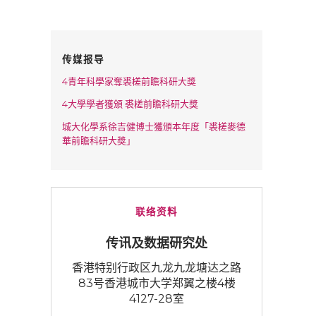
传媒报导
4青年科學家奪裘槎前瞻科研大獎
4大學學者獲頒 裘槎前瞻科研大獎
城大化學系徐吉健博士獲頒本年度「裘槎麥德
華前瞻科研大獎」
联络资料
传讯及数据研究处
香港特别行政区九龙九龙塘达之路
83号香港城市大学郑翼之楼4楼
4127-28室