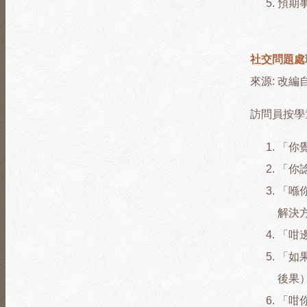
預期
社交問題處
來源: 改編自Int
訪問員按學
「你
「你
「喺
解決
「咁
「如
後果
「咁