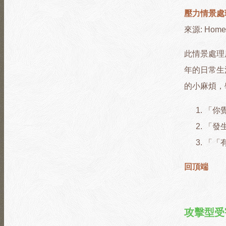
壓力情景處
來源: Home In
此情景處理
年的日常生
的小麻煩，
「你
「發
「「
回頂端
攻擊型受