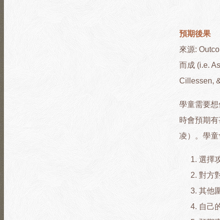
預期後果
來源: Out
而成 (i.e. As
Cillessen, 
學童需要想
時會預期有
凌）。學童
選擇
對方
其他
自己