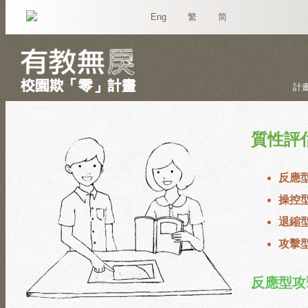
Eng
繁
简
計
質性評
反應
操控
退縮
攻擊
反應型攻