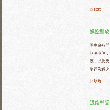
回頂端
操控型攻
學生會被問
欺凌事件，
應，以及反
擊行為解決
回頂端
退縮型受