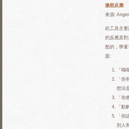
激怒反應
來源: Anger 
此工具主要
的反應及對
怒的，學童
題:
「喺
「你有
想法
「你
「點
「你
別人