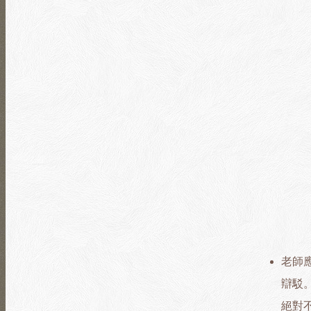
老師
辯駁
絕對