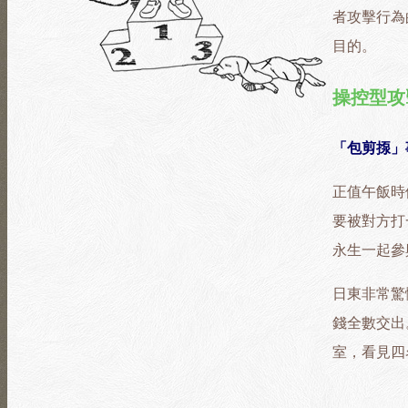
者攻擊行為
目的。
操控型攻
「包剪揼」
正值午飯時
要被對方打
永生一起參
日東非常驚
錢全數交出
室，看見四