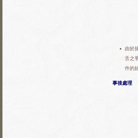
由於
舌之
件的
事後處理