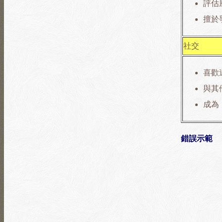
評估
擅於
社交
喜歡
與其
成為
錯誤示範