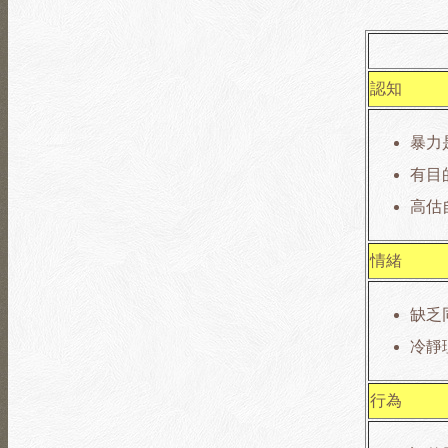
認知
暴力
有目
高估
情緒
缺乏
冷靜
行為