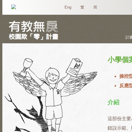
Eng
繁
简
計
小學個
操控
反應
介紹
這部份主要
錯誤示範、