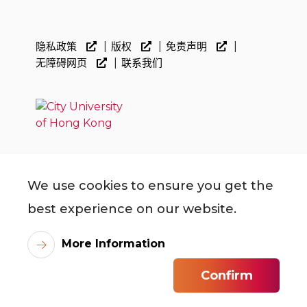
隐私政策
版权
免责声明
无障碍网页
联系我们
We use cookies to ensure you get the
best experience on our website.
More Information
©
2026
City University of Hong Kong. All Rights
Confirm
Reserved.