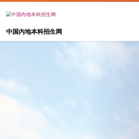
Skip to main content
Main navigation - Mainland
中国内地本科招生网
Image
Image
Image
Image