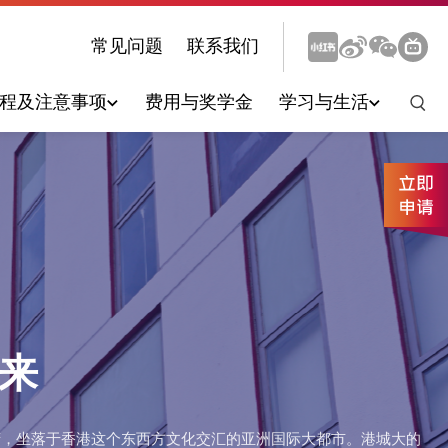
常见问题
联系我们
程及注意事项
费用与奖学金
学习与生活
双联学士学位课程
理学院
申请指南
住宿
本科生毕业去向
赛马会动物医学及生命科学院
财务管理
创意媒体学院
香港概览
能源及环境学院
未来
法律学院
府，坐落于香港这个东西方文化交汇的亚洲国际大都市。港城大的