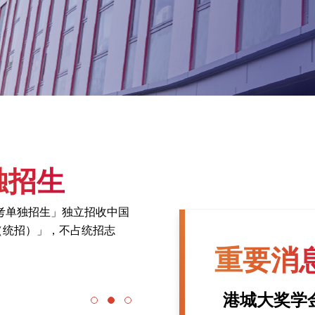
独招生
高考单独招生」独立招收中国
（统招）」，不占统招志
重要消
单张
本
Image
26
港城大奖学金计