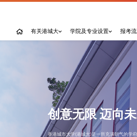
有关港城大
学院及专业设置
报考流
有关港城大
学院及专业设置
报考流程及注意事项
学习与生活
大学概况
生物医学院
报考须知
赴港前准备
本科课程设置
商学院
面试安排
签证
海外交流
计算学院
保险与医疗服务
工学院
创意无限 迈向
人文社会科学院
香港城市大学(港城大)是一所充满朝气的学